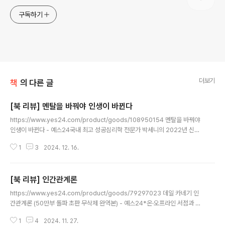
구독하기
더보기
책
의 다른 글
[북 리뷰] 멘탈을 바꿔야 인생이 바뀐다
글 내용
https://www.yes24.com/product/goods/108950154 멘탈을 바꿔야
인생이 바뀐다 - 예스24국내 최고 성공심리학 전문가 박세니의 2022년 신간
인생의 변화는 결국 멘탈에 달려있고, 자신의 삶을 행복하게 만드는 것도 결국
1
3
2024. 12. 16.
멘탈이다. 멍한 상태로 주변 사람의 말을 그대로 믿지 마라. 실www.yes24.c
om지은이: 박세니 나 자신에 대한 믿음이 점점 사라져간다고 느낄 무렵 멘탈을
다잡기 위해 이 책을 골라 들었다.결론적으로는 의심치 말고 자기자신을 긍정적
[북 리뷰] 인간관계론
으로, 삶을 긍정적으로 바라보고 지속적으로 노력하라는 내용 이었다.좋은 내용
글 내용
들이었으나, 작가가 다소 강한 어조로 '무조건 믿어라!' 라고 외치는 경향이 있어
https://www.yes24.com/product/goods/79297023 데일 카네기 인
이런 모습이 오히려, 설득력이 떨어지는 요소 였다.덕분에 자기계발서에 ..
간관계론 (50만부 돌파 초판 무삭제 완역본) - 예스24*온·오프라인 서점과 모
든 유통 플랫폼에서종이책, 전자책, 오디오북 전 영역에 걸쳐『인간관계론』 한글
1
4
2024. 11. 27.
판 판매량 압도적 1위누적 판매량 500,000+ 독자 리뷰 10,000+ 평점 4.8/