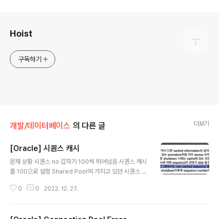
로그 정보
Hoist
구독하기
더보기
개발/데이터베이스
의 다른 글
[Oracle] 시퀀스 캐시
글 내용
문제 상황 시퀀스 no 갑자기 100씩 뛰어넘음 시퀀스 캐시
를 100으로 설정 Shared Pool에 가지고 있던 시퀀스 캐
시 100개가 Shared Pool age out(shared pool 용량
0
0
2022. 12. 27.
초과, max_age 시간 초과 등 DB전략에 의함)에 의해 사
라져 버리고 새로 발급받았기 때문