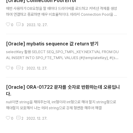
[Oracle] Connection Pool Error
글 내용
매번 사용자가 DB요청을 할 때마다 드라이버를 로드하고 커넥션 객체를 생성
하여 연결하고 종료하면 매우 비효율적이다. 따라서 Connection Pool을 사
용하는데, 일정 시간이 지나면 Connection Pool을 초기화 한다. (Was에서
0
3
2022. 12. 27.
설정한 TimeOut시간과, DB에 TimeOut시간 별개로) 이때 Connection을
날렸으나 사라진 connection Pool을 날린다면 에러가 날 수 있다. (로직에 따
라 Stream is closed 에러도 날 수 있음)
[Oracle] mybatis sequence 값 return 받기
글 내용
selectKey 활용 SELECT SEQ_SPO_TMPL_KEY.NEXTVAL FROM DU
AL INSERT INTO SPO_FTE_TMPL VALUES (#{templateKey}, #{sp
onsorKey}, #{templateName}, #{description}, #{reason}, 'N', SYS
0
2
2022. 12. 27.
DATE, #{userKey}) parmeterType을 지정해 주지 않으면 계속 1 반환 pa
rmeterType의 keyProperty 변수에 값 받는다.
[Oracle] ORA-01722 문자를 숫자로 반환하는데 오류입니
다.
글 내용
null이면 string을 채워주는데, int형이라 int형으로 해야 할지 string형으로
해야할지 모호해서 나는 에러 string으로 강제 형변환 해주어 해결
0
2
2022. 12. 27.