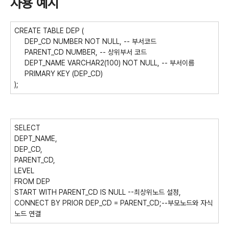
사용 예시
CREATE TABLE DEP (
DEP_CD NUMBER NOT NULL, -- 부서코드
PARENT_CD NUMBER, -- 상위부서 코드
DEPT_NAME VARCHAR2(100) NOT NULL, -- 부서이름
PRIMARY KEY (DEP_CD)
);
SELECT
DEPT_NAME,
DEP_CD,
PARENT_CD,
LEVEL
FROM DEP
START WITH PARENT_CD IS NULL --최상위노드 설정,
CONNECT BY PRIOR DEP_CD = PARENT_CD;--부모노드와 자식
노드 연결