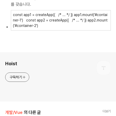
를 갖습니다.
const
app1 = createApp({
/* ... */
})
app1.mount('#contai
ner-1')
const
app2 = createApp({
/* ... */
})
app2.mount
('#container-2')
로그 정보
Hoist
구독하기
더보기
개발/Vue
의 다른 글