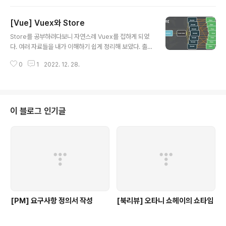
github.io/web-development/vuejs/vuex-start/#
vuex-%ED%8A%9C%ED%86%A0%EB%A6%A
[Vue] Vuex와 Store
C%EC%96%BC-5---state-%EB%93%B1%EB%A
글 내용
1%9D (Vue에 대해서도 잘 정리해 두셔서 추후에 스터디
Store를 공부하려다보니 자연스레 Vuex를 접하게 되었
진행 예정) 1) 간단한 Vue App 구성 Parent, Child 컴포
다. 여러 자료들을 내가 이해하기 쉽게 정리해 보았다. 출
넌트 제작 +버튼 누르면 카운터 넘버 올라가고 - 버튼 누르
처:https://vuex.vuejs.org/kr/ https://wbluke.tistor
면 카운터 넘버 감소 컴포넌트 간 데이터 전달 시 props
0
1
2022. 12. 28.
y.com/32 https://kr.vuejs.org/v2/guide/state-m
속성 사용 따라서 상위 컴..
anagement.html https://medium.com/@itsnothin
gg/%EB%8F%84%EB%8C%80%EC%B2%B4-vu
ex%EA%B0%80-%EB%AD%90%EA%B8%B8%E
B%9E%98-ad5bc15f2371 https://bbosong-dev
이 블로그 인기글
elop.tistory.com/3 https://joshua1988.github.io/
web-development/vuejs/vuex-start/ 서론 [ Vu..
[PM] 요구사항 정의서 작성
[북리뷰] 오타니 쇼헤이의 쇼타임