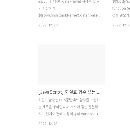
input 태그 등에 data-raw로 저장한 값 읽
$('body').o
기 저장하기
function (
$(row).find('.taskName').data('parentindex',
경을 일으키는
categoryIndex); var value =
event.stopPro
2022. 12. 27.
2022. 12. 2
$(row).find('.taskName').data('parentindex');
$(event.curren
주의점: 알파벳 소문자 사용 주의점: 알파벳
['/project
소문자 사용
fte', projec
'taskTempl
optionDia
$ui, $('#tas
[JavaScript] 화살표 함수 쓰는 이유
화살표 함수는 ES6문법에서 함수를 표현하
는 새로운 방식입니다. 코드가 훨씬 간결해
지고 읽기도 편해 1. 정의 방식 var prev =
function() { }; var arrow = () => { };
2022. 12. 13.
https://whales.tistory.com/37