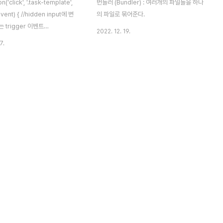
n('click', '.task-template',
번들러 (Bundler) : 여러개의 파일들을 하나
event) { //hidden input에 변
의 파일로 묶어준다.
 trigger 이벤트
2022. 12. 19.
pagation(); var $ui =
7.
tTarget), submitURL =
.tracker-working-hours-
tId,
ateOptions.json'].join('/');
log.showOptionDialogHandler(submitURL,
k-template')); var
hiddenInput = $('#task-template'), o..