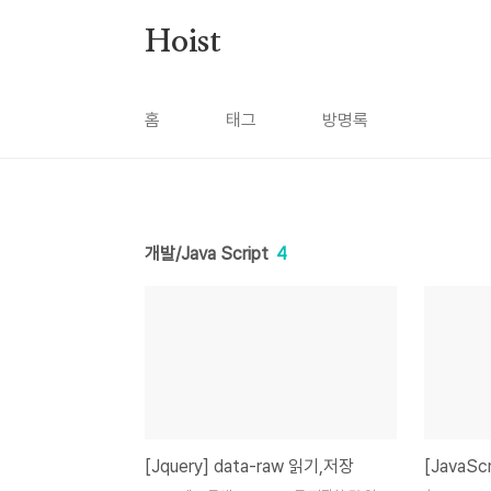
본문 바로가기
Hoist
홈
태그
방명록
개발/Java Script
4
[Jquery] data-raw 읽기,저장