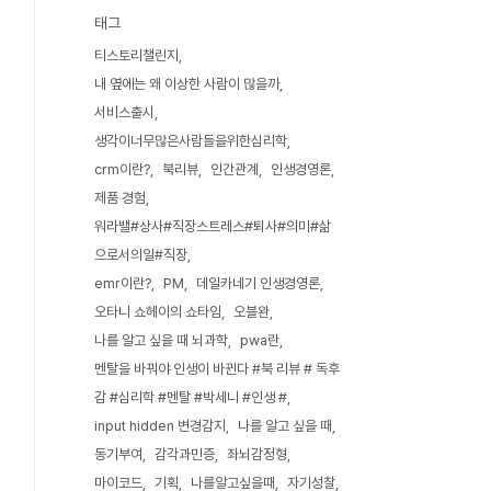
태그
티스토리챌린지
내 옆에는 왜 이상한 사람이 많을까
서비스출시
생각이너무많은사람들을위한심리학
crm이란?
북리뷰
인간관계
인생경영론
제품 경험
워라밸#상사#직장스트레스#퇴사#의미#삶
으로서의일#직장
emr이란?
PM
데일카네기 인생경영론
오타니 쇼헤이의 쇼타임
오블완
나를 알고 싶을 때 뇌과학
pwa란
멘탈을 바꿔야 인생이 바뀐다 #북 리뷰 # 독후
감 #심리학 #멘탈 #박세니 #인생 #
input hidden 변경감지
나를 알고 싶을 때
동기부여
감각과민증
좌뇌감정형
마이코드
기획
나를알고싶을때
자기성찰