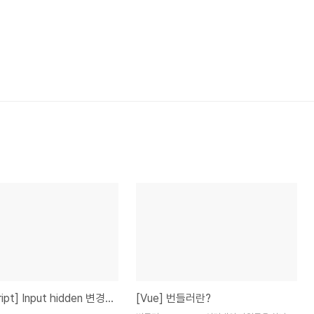
[JavaScript] Input hidden 변경감지
[Vue] 번들러란?