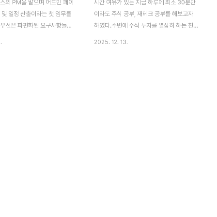
비스의 PM을 맡으며 어드민 페이
시간 여유가 있는 지금 하루에 최소 30분만
 및 일정 산출이라는 첫 임무를
이라도 주식 공부, 재테크 공부를 해보고자
 우선은 파편화된 요구사항들을
하였다.주변에 주식 투자를 열심히 하는 친구
 정리하는 과정이 필요할 것 같
에게 카톡을 보내 어디부터 공부를 시작하면
.
2025. 12. 13.
항 정의서' 작성부터 차근차근 시
되냐 물으니 재무제표 보는 법 부터 공부하라
니다. 돌이켜보면 이전까지는 작
고 조언을 해주었다.우선은 그 친구 말을 믿
의서를 제대로 갖추고 시작한 적이
고 재무제표 스터디를 해보려 한디.재무 제표
데요. 이번 프로젝트를 계기로 제
란?-> 기업의 경엉에 따른 재무 상태를 파악
성법을 공부하고 기록해 두려 합니
하기 위해 회계원칙에 따라 간단하게 표시한
보는 과정인 만큼, 시행착오까지
재무 보고서투자를 할 때 기업의 현재 상황을
 경험이 될 것 같습니다. ※ 요
분석하고 의사결정에 활용할 수 있다. 재무제
서의 필요성- 요구사항 정의서는
표에는 크게 5개 보고서가 있다.손익계산서,
위를 명확하게 정의합니다. 어디
재무상태표, 현금흐름표, 자본변동표 재무 제
야 하는지 정해지지 않으면 끝없
표 체크 포인트 매출액, 영업이익, 당기순이
추가되고 프로젝트는 완료되지 않
익회사의 지속적인 영업 성과가 우상향 하는
서로 범위를 고정하면 추가 요청이
지를 확인하는 바로미터 역할(매출액이 줄어
리적으로 판단할..
든다는 건 사업모델에..