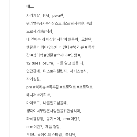
태그
자기계발
PM
pwa란
워라밸#상사#직장스트레스#퇴사#의미#삶
으로서의일#직장
내 옆에는 왜 이상한 사람이 많을까
오블완
멘탈을 바꿔야 인생이 바뀐다 #북 리뷰 # 독후
감 #심리학 #멘탈 #박세니 #인생 #
12RulesForLife
나를 알고 싶을 때
인간관계
티스토리챌린지
서비스출시
자기성찰
pm #북리뷰 #독후감 #프로덕트 #프로덕트
매니저 #기획 #
마이코드
나를알고싶을때
생각이너무많은사람들을위한심리학
좌뇌감정형
동기부여
emr이란?
crm이란?
제품 경험
오타니 쇼헤이의 쇼타임
북리뷰