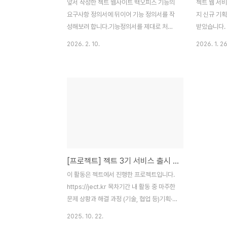
앞서 작성한 젝트 웹사이트 백오피스 기능의
젝트 웹 서
요구사항 정의서에 뒤이어 기능 정의서를 작
지 신규 기획
성해보려 합니다.기능정의서를 제대로 처음
받았습니다.
작성해보다 보니 자료수집을 하며 블로그에
하나로 묶어
2026. 2. 10.
2026. 1. 26
그 내용을 정리해보고자 합니다. 기능정의서
아, '요구사
는 고객의 요구사항을 구체적인 기능 단위로
작해보려 합
정리하여 개발 가능 여부 판단과 일정 계획을
업 전에 정
돕는 핵심 문서입니다. 잘 작성된 기능정의서
별로 없었는
는 서비스의 방향성을 명확히 하고, 모든 이
대로 된 작
해관계자가 공통된 목표를 인식하며 원활하
다. 처음 해
게 소통할 수 있도록 합니다.반면 기능정의서
포함해 뜻깊은
가 부실할 경우 불필요한 기능 개발이나 요구
구사항 정의
사항 누락이 발생하고, 잦은 설계 변경으로
프로젝트 범
[프로젝트] 젝트 3기 서비스 출시 프로젝트 리뷰
인해 프로젝트 효율이 저하될 수 있습니다. 1.
까지 만들어
기능 카테고리 사용자 등록 - 회원가입 등과
이 기능이 
이 활동은 젝트에서 진행한 프로젝트입니다.
같은 대분류로 전체 기능을 대표하고 직관적
습니다. 문
https://ject.kr 목차기간 내 활동 중 마주한
으로 알 수 있게 합니다. ..
들어와도 합
문제 상황과 해결 과정 (기술, 협업 등)기획·
디자인·개발 과정에서의 고민과 의사결정 기
2025. 10. 22.
준프로젝트 진행 중 특히 중요하게 여긴 포인