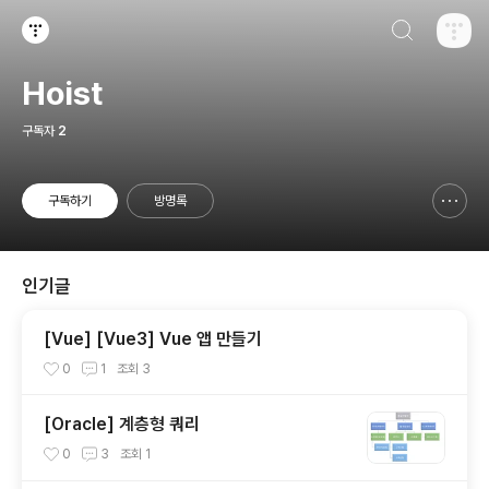
검색하기
티스토리
Hoist
구독자
2
구독하기
방명록
신고하기 레이어
열기
인기글
[Vue] [Vue3] Vue 앱 만들기
0
1
조회
3
[Oracle] 계층형 쿼리
0
3
조회
1