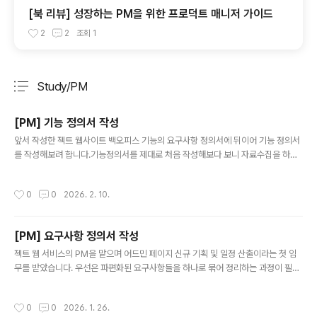
[북 리뷰] 성장하는 PM을 위한 프로덕트 매니저 가이드
2
2
조회
1
Study/PM
분류 전체보기
주요 글 목록
[PM] 기능 정의서 작성
글 내용
앞서 작성한 젝트 웹사이트 백오피스 기능의 요구사항 정의서에 뒤이어 기능 정의서
를 작성해보려 합니다.기능정의서를 제대로 처음 작성해보다 보니 자료수집을 하며
블로그에 그 내용을 정리해보고자 합니다. 기능정의서는 고객의 요구사항을 구체적
인 기능 단위로 정리하여 개발 가능 여부 판단과 일정 계획을 돕는 핵심 문서입니다.
작성시간
0
0
2026. 2. 10.
잘 작성된 기능정의서는 서비스의 방향성을 명확히 하고, 모든 이해관계자가 공통된
목표를 인식하며 원활하게 소통할 수 있도록 합니다.반면 기능정의서가 부실할 경우
불필요한 기능 개발이나 요구사항 누락이 발생하고, 잦은 설계 변경으로 인해 프로젝
[PM] 요구사항 정의서 작성
트 효율이 저하될 수 있습니다. 1. 기능 카테고리 사용자 등록 - 회원가입 등과 같은
글 내용
대분류로 전체 기능을 대표하고 직관적으로 알 수 있게 합니다. ..
젝트 웹 서비스의 PM을 맡으며 어드민 페이지 신규 기획 및 일정 산출이라는 첫 임
무를 받았습니다. 우선은 파편화된 요구사항들을 하나로 묶어 정리하는 과정이 필요
할 것 같아, '요구사항 정의서' 작성부터 차근차근 시작해보려 합니다. 돌이켜보면 이
전까지는 작업 전에 정의서를 제대로 갖추고 시작한 적이 별로 없었는데요. 이번 프
작성시간
0
0
2026. 1. 26.
로젝트를 계기로 제대로 된 작성법을 공부하고 기록해 두려 합니다. 처음 해보는 과