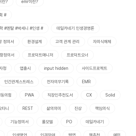
이란?
emr이란?
획 #
학 #멘탈 #박세니 #인생 #
데일카네기 인생경영론
항 정의서
환경설계
고객 관계 관리
자의식해체
항정의서
프로덕트매니저
프로덕트오너
자청
앱출시
input hidden
사이드프로젝트
인간관계스트레스
전자의무기록
EMR
행동의힘
PWA
직장인추천도서
CX
Solid
오타니
REST
삶의의미
진상
책임의식
기능정의서
롤모델
PO
데일카네기
인생명언
인격장애
웹앱
책추천
예민