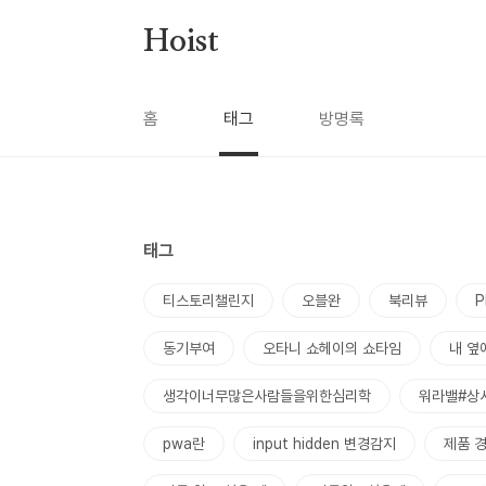
본문 바로가기
Hoist
홈
태그
방명록
태그
티스토리챌린지
오블완
북리뷰
동기부여
오타니 쇼헤이의 쇼타임
내 옆
생각이너무많은사람들을위한심리학
워라밸#상
pwa란
input hidden 변경감지
제품 