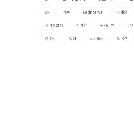
ux
기능
setInterval
처세술
자기개발서
심리학
도서리뷰
감
감수성
열정
독서습관
책 추천