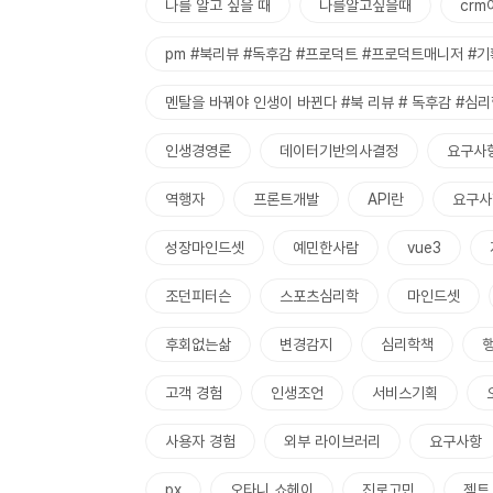
나를 알고 싶을 때
나를알고싶을때
crm
pm #북리뷰 #독후감 #프로덕트 #프로덕트매니저 #기
멘탈을 바꿔야 인생이 바뀐다 #북 리뷰 # 독후감 #심리
인생경영론
데이터기반의사결정
요구사
역행자
프론트개발
API란
요구사
성장마인드셋
예민한사람
vue3
조던피터슨
스포츠심리학
마인드셋
후회없는삶
변경감지
심리학책
고객 경험
인생조언
서비스기획
사용자 경험
외부 라이브러리
요구사항
px
오타니 쇼헤이
진로고민
젝트