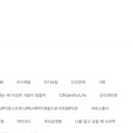
PM
자기계발
자기성찰
인간관계
기획
에는 왜 이상한 사람이 많을까
12RulesForLife
감각과민증
사#직장스트레스#퇴사#의미#삶으로서의일#직장
서비스출시
경험
마이코드
좌뇌감정형
나를 알고 싶을 때 뇌과학