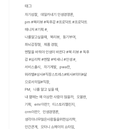
태그
자기성찰
데일카네기 인생경영론
pm #북리뷰 #독후감 #프로덕트 #프로덕트
매니저 #기획 #
나를알고싶을때
북리뷰
동기부여
좌뇌감정형
제품 경험
멘탈을 바꿔야 인생이 바뀐다 #북 리뷰 # 독후
감 #심리학 #멘탈 #박세니 #인생 #
서비스출시
자기계발
pwa란
워라밸#상사#직장스트레스#퇴사#의미#삶
으로서의일#직장
PM
나를 알고 싶을 때
내 옆에는 왜 이상한 사람이 많을까
오블완
기획
emr이란?
티스토리챌린지
crm이란?
인생경영론
생각이너무많은사람들을위한심리학
인간관계
오타니 쇼헤이의 쇼타임