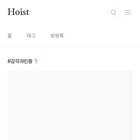
본문 바로가기
Hoist
홈
태그
방명록
감각과민증
1