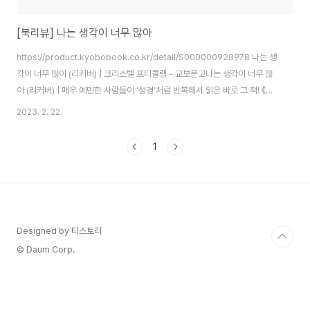
[북리뷰] 나는 생각이 너무 많아
https://product.kyobobook.co.kr/detail/S000000928978 나는 생
각이 너무 많아 (리커버) | 크리스텔 프티콜랭 - 교보문고나는 생각이 너무 많
아 (리커버) | 매우 예민한 사람들이 ‘성경’처럼 반복해서 읽은 바로 그 책! 《나
는 생각이 너무 많아》 20만 부 리커버 개정판 출간 모든 일에 의심 많고 의문
2023. 2. 22.
많고 예민한product.kyobobook.co.kr 이 책은 넘치는 생각 때문에 삶이
피곤한 사람들을 위한 심리 처방에 관한 책입니다. 저 역시 생각이 많아 스스로
1
를 힘들게 하는 경우가 많았기에, 이러한 기질을 이해하고 싶다는 마음으로 이
책을 읽게 되었습니다. 이 책은 생각이 많은 사람들이 스스로를 이해하고, 자기
모습 그대로를 받아들이며, 들끓는 생각들을 품고..
Designed by 티스토리
© Daum Corp.