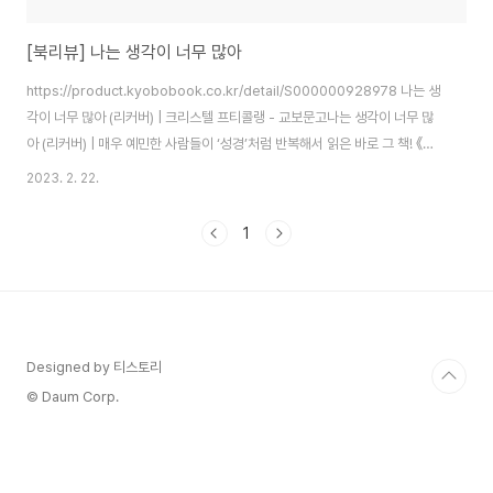
[북리뷰] 나는 생각이 너무 많아
https://product.kyobobook.co.kr/detail/S000000928978 나는 생
각이 너무 많아 (리커버) | 크리스텔 프티콜랭 - 교보문고나는 생각이 너무 많
아 (리커버) | 매우 예민한 사람들이 ‘성경’처럼 반복해서 읽은 바로 그 책! 《나
는 생각이 너무 많아》 20만 부 리커버 개정판 출간 모든 일에 의심 많고 의문
2023. 2. 22.
많고 예민한product.kyobobook.co.kr 이 책은 넘치는 생각 때문에 삶이
피곤한 사람들을 위한 심리 처방에 관한 책입니다. 저 역시 생각이 많아 스스로
1
를 힘들게 하는 경우가 많았기에, 이러한 기질을 이해하고 싶다는 마음으로 이
책을 읽게 되었습니다. 이 책은 생각이 많은 사람들이 스스로를 이해하고, 자기
모습 그대로를 받아들이며, 들끓는 생각들을 품고..
Designed by 티스토리
© Daum Corp.