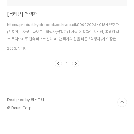
[북리뷰] 역행자
https://product.kyobobook.co.kr/detail/S000202340164 역행자
(확장판) | 자청 - 교보문고역행자(확장판) | 한층 더 강력한 치트키, 독해진 팩
트 폭격! 50주 연속 베스트셀러·40만 독자의 삶을 바꾼 『역행자』가 확장판으
로 돌아왔다 절대로 읽지 마라! 죽을 때까지 순리자로 살고 싶다
2023. 1. 19.
product.kyobobook.co.kr 저의 진로 고민에 도움이 될 책을 찾기 위해 서
점을 둘러보던 중, 베스트셀러 코너에 놓여 있던 『역행자』가 눈에 들어왔습니
1
다.저자가 유튜버로 알고 있던 ‘자청’이라는 사실은 책을 읽기 시작하면서 알게
되었습니다. 표지에 적힌 ‘인생 공략법’이라는 문구가 이 책을 선택하게 된 결정
적인 계기였습니다. 이 책은 인생을 두 부류의 인간으로 나눕니다...
Designed by 티스토리
© Daum Corp.