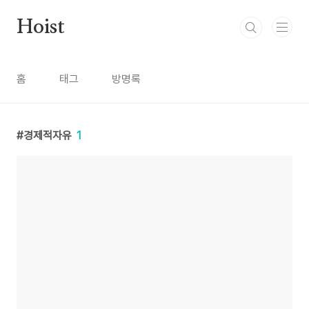
본문 바로가기
Hoist
홈
태그
방명록
경제적자유
1