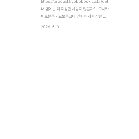
https://product.kyobobook.co.kr/detail/S000001749
내 옆에는 왜 이상한 사람이 많을까? | 모니카
비트블룸 - 교보문고내 옆에는 왜 이상한 사
람이 많을까? | 12가지 진상형 인간들, 그들
2026. 5. 31.
의 속마음을 간파하다!우리의 기분을 망치는
12가지 진상형 인간 대응법『내 옆에는 왜 이
상한 사람이 많을까?』. 아무리 피하
product.kyobobook.co.kr 상식 밖의 말
이나 행동을 하는 사람을 마주쳤을 때, 순간
머릿속이 하얘지며 굳어버렸던 경험이 누구
나 한 번쯤은 있을 것입니다. 저 역시 지금까
지는 무시하는 것이 최선이라 믿어왔습니다.
하지만 겉으로는 담담한 척 넘겨도 속으로는
은근히 스트레스가 쌓이고 잔상이 오래 남더
군요. 조금 더 현명하게 내 멘탈을 지키면서 ..