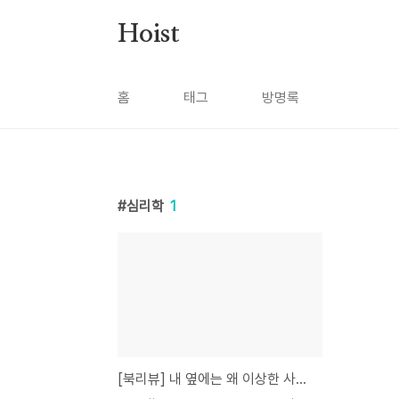
본문 바로가기
Hoist
홈
태그
방명록
심리학
1
[북리뷰] 내 옆에는 왜 이상한 사람이 많을까