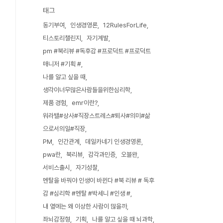
태그
동기부여
인생경영론
12RulesForLife
티스토리챌린지
자기계발
pm #북리뷰 #독후감 #프로덕트 #프로덕트
매니저 #기획 #
나를 알고 싶을 때
생각이너무많은사람들을위한심리학
제품 경험
emr이란?
워라밸#상사#직장스트레스#퇴사#의미#삶
으로서의일#직장
PM
인간관계
데일카네기 인생경영론
pwa란
북리뷰
감각과민증
오블완
서비스출시
자기성찰
멘탈을 바꿔야 인생이 바뀐다 #북 리뷰 # 독후
감 #심리학 #멘탈 #박세니 #인생 #
내 옆에는 왜 이상한 사람이 많을까
좌뇌감정형
기획
나를 알고 싶을 때 뇌과학