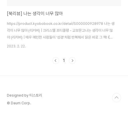
[북리뷰] 나는 생각이 너무 많아
https://product.kyobobook.co.kr/detail/S000000928978 나는 생
각이 너무 많아 (리커버) | 크리스텔 프티콜랭 - 교보문고나는 생각이 너무 많
아 (리커버) | 매우 예민한 사람들이 ‘성경’처럼 반복해서 읽은 바로 그 책! 《나
는 생각이 너무 많아》 20만 부 리커버 개정판 출간 모든 일에 의심 많고 의문
2023. 2. 22.
많고 예민한product.kyobobook.co.kr 이 책은 넘치는 생각 때문에 삶이
피곤한 사람들을 위한 심리 처방에 관한 책입니다. 저 역시 생각이 많아 스스로
1
를 힘들게 하는 경우가 많았기에, 이러한 기질을 이해하고 싶다는 마음으로 이
책을 읽게 되었습니다. 이 책은 생각이 많은 사람들이 스스로를 이해하고, 자기
모습 그대로를 받아들이며, 들끓는 생각들을 품고..
Designed by 티스토리
© Daum Corp.