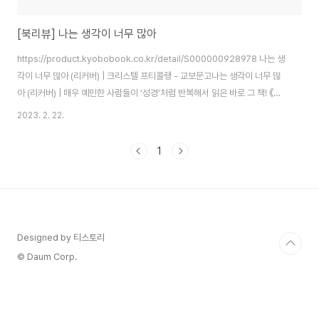
[북리뷰] 나는 생각이 너무 많아
https://product.kyobobook.co.kr/detail/S000000928978 나는 생
각이 너무 많아 (리커버) | 크리스텔 프티콜랭 - 교보문고나는 생각이 너무 많
아 (리커버) | 매우 예민한 사람들이 ‘성경’처럼 반복해서 읽은 바로 그 책! 《나
는 생각이 너무 많아》 20만 부 리커버 개정판 출간 모든 일에 의심 많고 의문
2023. 2. 22.
많고 예민한product.kyobobook.co.kr 이 책은 넘치는 생각 때문에 삶이
피곤한 사람들을 위한 심리 처방에 관한 책입니다. 저 역시 생각이 많아 스스로
1
를 힘들게 하는 경우가 많았기에, 이러한 기질을 이해하고 싶다는 마음으로 이
책을 읽게 되었습니다. 이 책은 생각이 많은 사람들이 스스로를 이해하고, 자기
모습 그대로를 받아들이며, 들끓는 생각들을 품고..
Designed by 티스토리
© Daum Corp.