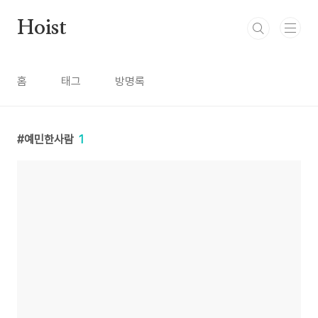
본문 바로가기
Hoist
홈
태그
방명록
예민한사람
1