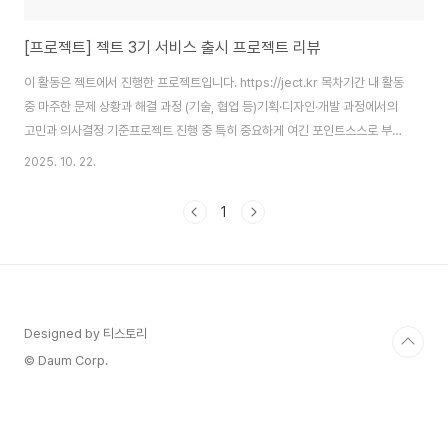
[프로젝트] 젝트 3기 서비스 출시 프로젝트 리뷰
이 활동은 젝트에서 진행한 프로젝트입니다. https://ject.kr 목차기간 내 활동
중 마주한 문제 상황과 해결 과정 (기술, 협업 등)기획·디자인·개발 과정에서의
고민과 의사결정 기준프로젝트 진행 중 특히 중요하게 여긴 포인트스스로 부족
하다고 느낀 점과 그 개선 과정 및 결과1. 기간 내 활동 중 마주한 문제상황과 해
2025. 10. 22.
결 과정사용자가 컨텐츠를 탐색할 때 곧바로 컨텐츠의 성향을 알 수 있도록 컨
텐츠마다 태그를 붙이기로 하였다.감성가득, 조용한 휴식 등이 그 예시이다.초
1
반 기획은 컨텐츠의 설명글에서 태그의 성격을 드러내는 문자열을 잘라내서 해
당 문자열이 있다면 태그를 붙이는방식으로 기획했었다. 그리고 그 태그를 통
해 컨텐츠의 성향 점수를 매기고 사용자의 성향 점수와 유사도를 계산해유사도
가 높은 순으로..
Designed by 티스토리
© Daum Corp.