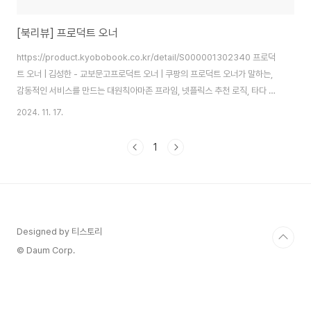
[북리뷰] 프로덕트 오너
https://product.kyobobook.co.kr/detail/S000001302340 프로덕
트 오너 | 김성한 - 교보문고프로덕트 오너 | 쿠팡의 프로덕트 오너가 말하는,
감동적인 서비스를 만드는 대원칙아마존 프라임, 넷플릭스 추천 로직, 타다 차
량 호출 서비스, CGV 영화 예매, 카카오 페이 결제… 우리가 일상
2024. 11. 17.
product.kyobobook.co.kr PM 직무를 꿈꾸는 사람으로서, PM을 희망하
는 이들의 바이블이라 불리는 이 책을 읽게 되었습니다.실무에서 실제로 어떤
1
역할을 수행하는지, 기업은 어떤 PO를 원하며, 현업에서는 어떤 사고방식과
태도가 필요한지 알고 싶었기 때문입니다.이 책은 PO라는 직무의 본질을 매우
현실적으로 보여주었습니다. 1. PO는 어떤 직무인가PO는 고객이 무엇을 ..
Designed by 티스토리
© Daum Corp.