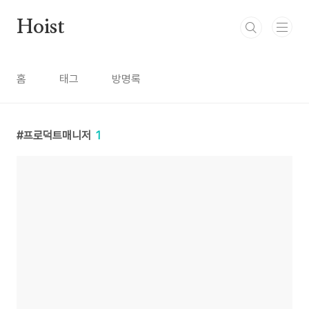
본문 바로가기
Hoist
홈
태그
방명록
프로덕트매니저
1