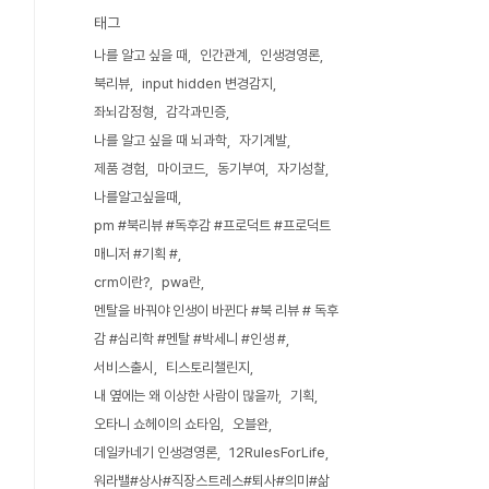
태그
나를 알고 싶을 때
인간관계
인생경영론
북리뷰
input hidden 변경감지
좌뇌감정형
감각과민증
나를 알고 싶을 때 뇌과학
자기계발
제품 경험
마이코드
동기부여
자기성찰
나를알고싶을때
pm #북리뷰 #독후감 #프로덕트 #프로덕트
매니저 #기획 #
crm이란?
pwa란
멘탈을 바꿔야 인생이 바뀐다 #북 리뷰 # 독후
감 #심리학 #멘탈 #박세니 #인생 #
서비스출시
티스토리챌린지
내 옆에는 왜 이상한 사람이 많을까
기획
오타니 쇼헤이의 쇼타임
오블완
데일카네기 인생경영론
12RulesForLife
워라밸#상사#직장스트레스#퇴사#의미#삶